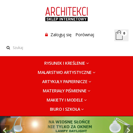
0
Zaloguj się
Porównaj
RYSUNEK I KREŚLENIE
MALARSTWO ARTYSTYCZNE
ARTYKUŁY PAPIERNICZE
MATERIAŁY PIŚMIENNE
MAKIETY I MODELE
BIURO I SZKOŁA