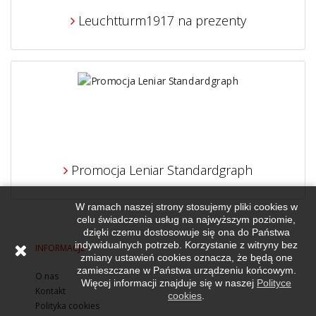
Leuchtturm1917 na prezenty
Promocja Leniar Standardgraph
W ramach naszej strony stosujemy pliki cookies w
celu świadczenia usług na najwyższym poziomie,
dzięki czemu dostosowuje się ona do Państwa
indywidualnych potrzeb. Korzystanie z witryny bez
INFORMACJE
zmiany ustawień cookies oznacza, że będą one
zamieszczane w Państwa urządzeniu końcowym.
O nas
Więcej informacji znajduje się w naszej
Polityce
Kontakt
cookies
.
Polityka cookies