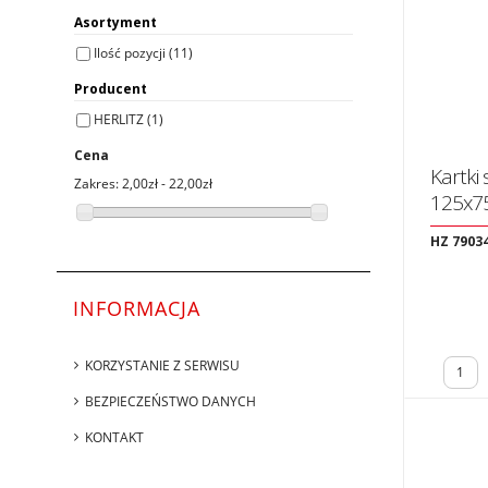
Asortyment
Ilość pozycji
(11)
Producent
HERLITZ
(1)
Cena
Kartki
Zakres:
2,00zł - 22,00zł
125x75
HZ 7903
INFORMACJA
KORZYSTANIE Z SERWISU
BEZPIECZEŃSTWO DANYCH
KONTAKT