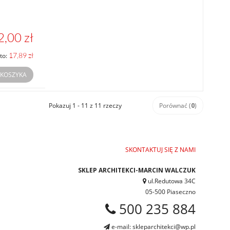
2,00 zł
17,89 zł
to:
 KOSZYKA
Pokazuj 1 - 11 z 11 rzeczy
Porównać (
0
)
SKONTAKTUJ SIĘ Z NAMI
SKLEP ARCHITEKCI-MARCIN WALCZUK
ul.Redutowa 34C
05-500 Piaseczno
500 235 884
e-mail: skleparchitekci@wp.pl