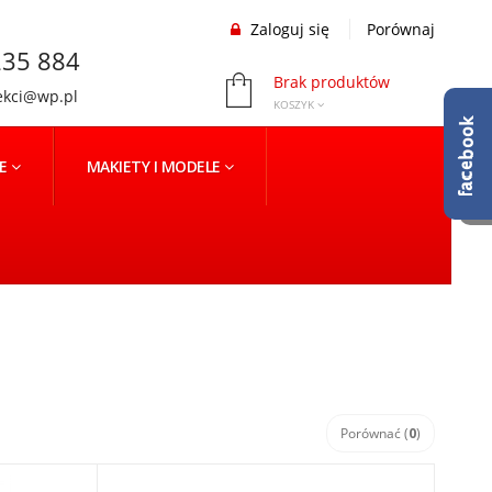
Zaloguj się
Porównaj
35 884
Brak produktów
ekci@wp.pl
KOSZYK
NE
MAKIETY I MODELE
Porównać (
0
)