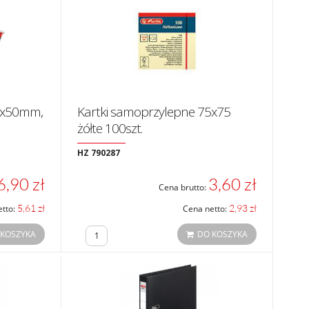
20x50mm,
Kartki samoprzylepne 75x75
żółte 100szt.
HZ 790287
6,90 zł
3,60 zł
Cena brutto:
5,61 zł
2,93 zł
etto:
Cena netto:
 KOSZYKA
DO KOSZYKA