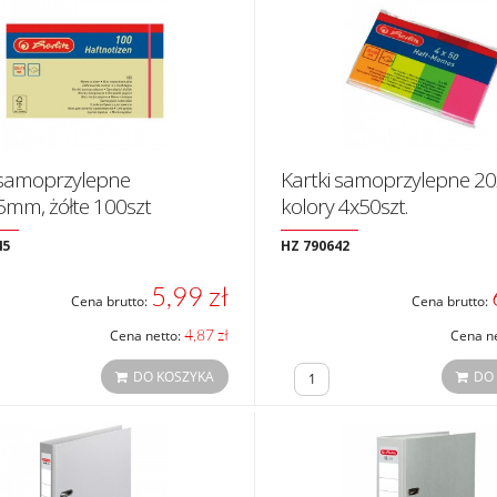
 samoprzylepne
Kartki samoprzylepne 
mm, żółte 100szt
kolory 4x50szt.
45
HZ 790642
5,99 zł
Cena brutto:
Cena brutto:
4,87 zł
Cena netto:
Cena n
DO KOSZYKA
DO