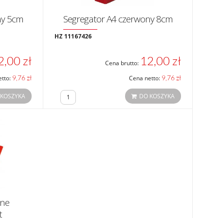
ny 5cm
Segregator A4 czerwony 8cm
HZ 11167426
2,00 zł
12,00 zł
Cena brutto:
9,76 zł
9,76 zł
etto:
Cena netto:
 KOSZYKA
DO KOSZYKA
tne
t