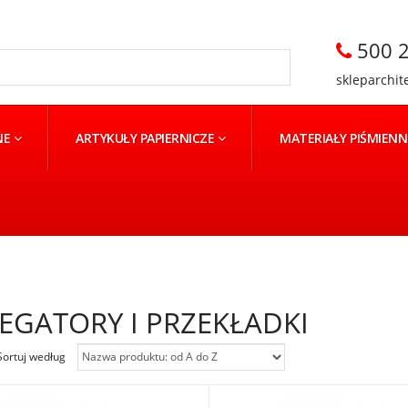
500 2
skleparchit
NE
ARTYKUŁY PAPIERNICZE
MATERIAŁY PIŚMIEN
EGATORY I PRZEKŁADKI
Sortuj według