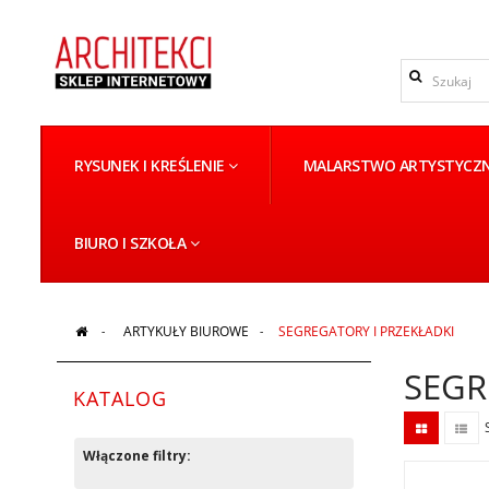
RYSUNEK I KREŚLENIE
MALARSTWO ARTYSTYCZ
BIURO I SZKOŁA
>
ARTYKUŁY BIUROWE
>
SEGREGATORY I PRZEKŁADKI
SEGR
KATALOG
Włączone filtry: