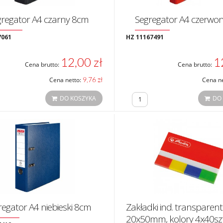
gregator A4 czarny 8cm
Segregator A4 czerwo
7061
HZ 11167491
12,00 zł
1
Cena brutto:
Cena brutto:
9,76 zł
Cena netto:
Cena n
DO KOSZYKA
DO
regator A4 niebieski 8cm
Zakładki ind. transparen
20x50mm, kolory 4x40sz