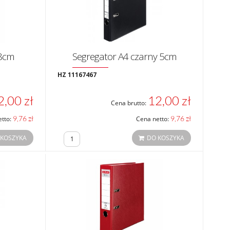
 8cm
Segregator A4 czarny 5cm
HZ 11167467
2,00 zł
12,00 zł
Cena brutto:
9,76 zł
9,76 zł
etto:
Cena netto:
 KOSZYKA
DO KOSZYKA