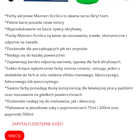
*Farby akrylowe Maimeri Acrilico to dawna seria Akryl Start.
*Paleta barw posiada nowe kolory
*Wyprodukowane na bazie żywicy akrylowej.
*Farby Maimeri Acrilico są łatwe do stosowania, trwałe, ekonomiczne i
odporne na światło
*Doskonałe dla początkujących jak też artystów
*Nadają się do każdej powierzchni
*Zapewniają bardzo odporną warstwę, typową dla farb akrylowych.
*Lekko lśniące wykończenie farby można zmienić, stosując jeden z
dodatków do farb w celu nadania efektu matowego, błyszczącego,
fakturowego lub piaszczystego.
*Świeże farby posiadają tłustą konsystencję dla łatwiejszej pracy pędzlem
oraz stosowania na gładkich powierzchniach
*Doskonale nadają się do malowania, jak i dekoracji.
*Pakowane w plastikowe tuby o pojemnościach 75ml i 200ml oraz
pojemniki 500ml
ZAPYTAJ O DOSTĘPNE ILOŚCI
WIĘCEJ