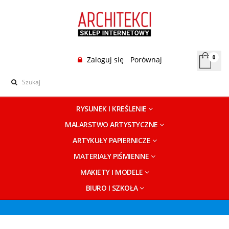
0
Zaloguj się
Porównaj
RYSUNEK I KREŚLENIE
MALARSTWO ARTYSTYCZNE
ARTYKUŁY PAPIERNICZE
MATERIAŁY PIŚMIENNE
MAKIETY I MODELE
BIURO I SZKOŁA