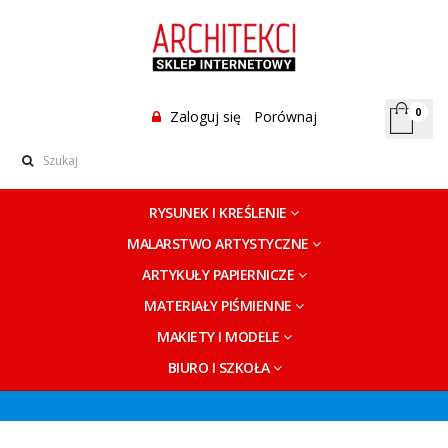
0
Zaloguj się
Porównaj
RYSUNEK I KREŚLENIE
MALARSTWO ARTYSTYCZNE
ARTYKUŁY PAPIERNICZE
MATERIAŁY PIŚMIENNE
MAKIETY I MODELE
BIURO I SZKOŁA