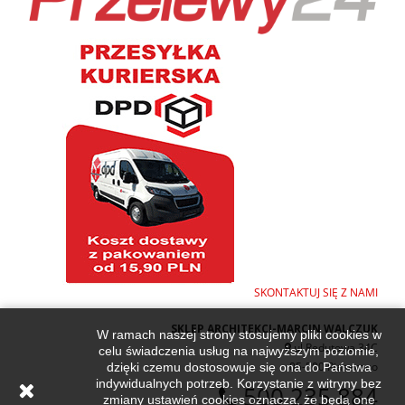
SKONTAKTUJ SIĘ Z NAMI
SKLEP ARCHITEKCI-MARCIN WALCZUK
W ramach naszej strony stosujemy pliki cookies w
ul.Redutowa 34C
celu świadczenia usług na najwyższym poziomie,
05-500 Piaseczno
dzięki czemu dostosowuje się ona do Państwa
indywidualnych potrzeb. Korzystanie z witryny bez
500 235 884
zmiany ustawień cookies oznacza, że będą one