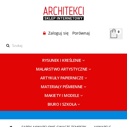
0
Zaloguj się
Porównaj
RYSUNEK I KREŚLENIE
MALARSTWO ARTYSTYCZNE
ARTYKUŁY PAPIERNICZE
MATERIAŁY PIŚMIENNE
MAKIETY I MODELE
BIURO I SZKOŁA