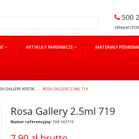
500 2
skleparchit
NE
ARTYKUŁY PAPIERNICZE
MATERIAŁY PIŚMIEN
SA GALLERY KOSTKI
>
ROSA GALLERY 2.5ML 719
Rosa Gallery 2.5ml 719
Numer referencyjny:
FAR 343719
7,90 zł
brutto