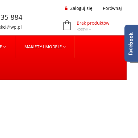
Zaloguj się
Porównaj
35 884
Brak produktów
ekci@wp.pl
KOSZYK
NE
MAKIETY I MODELE