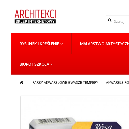
RYSUNEK I KREŚLENIE
MALARSTWO ARTYSTYCZ
BIURO I SZKOŁA
>
FARBY AKWARELOWE GWASZE TEMPERY
>
AKWARELE RO