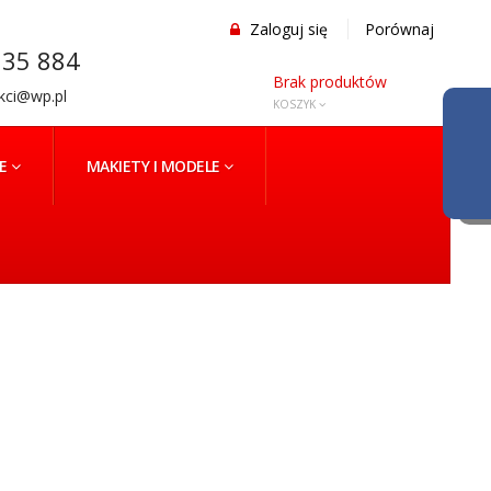
Zaloguj się
Porównaj
35 884
Brak produktów
ekci@wp.pl
KOSZYK
NE
MAKIETY I MODELE