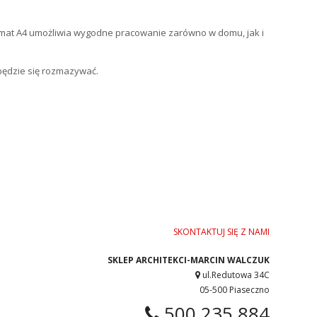
mat A4
umożliwia wygodne pracowanie zarówno w domu, jak i
 będzie się rozmazywać.
SKONTAKTUJ SIĘ Z NAMI
SKLEP ARCHITEKCI-MARCIN WALCZUK
ul.Redutowa 34C
05-500 Piaseczno
500 235 884