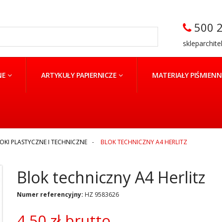
500 2
skleparchit
NE
ARTYKUŁY PAPIERNICZE
MATERIAŁY PIŚMIEN
OKI PLASTYCZNE I TECHNICZNE
>
BLOK TECHNICZNY A4 HERLITZ
Blok techniczny A4 Herlitz
Numer referencyjny:
HZ 9583626
4,50 zł
brutto