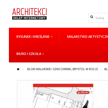
RYSUNEK I KREŚLENIE
MALARSTWO ARTYSTYCZ
BIURO I SZKOŁA
>
BLOKI MALARSKIE I SZKICOWNIKI, BRYSTOL W ROLCE
>
BL