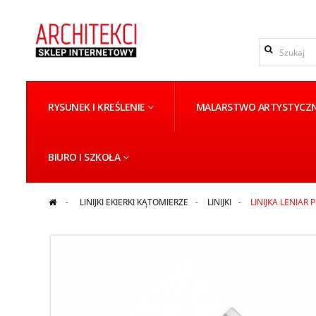
RYSUNEK I KREŚLENIE
MALARSTWO ARTYSTYCZ
BIURO I SZKOŁA
>
LINIJKI EKIERKI KĄTOMIERZE
>
LINIJKI
>
LINIJKA LENIAR