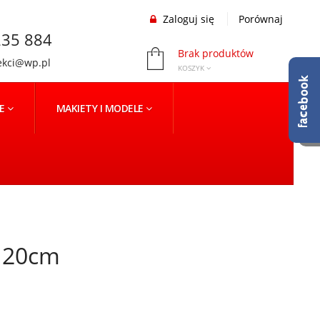
Zaloguj się
Porównaj
35 884
Brak produktów
ekci@wp.pl
KOSZYK
NE
MAKIETY I MODELE
a 20cm