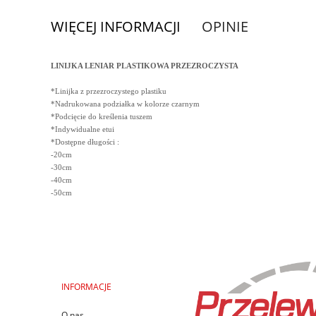
WIĘCEJ INFORMACJI
OPINIE
LINIJKA LENIAR PLASTIKOWA PRZEZROCZYSTA
*Linijka z przezroczystego plastiku
*Nadrukowana podziałka w kolorze czarnym
*Podcięcie do kreślenia tuszem
*Indywidualne etui
*Dostępne długości :
-20cm
-30cm
-40cm
-50cm
INFORMACJE
O nas