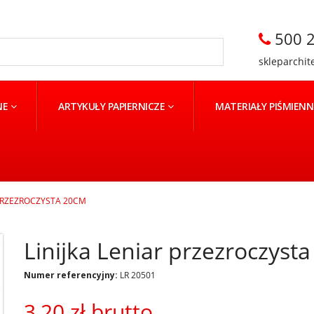
500 2
skleparchit
NE
ARTYKUŁY PAPIERNICZE
MATERIAŁY PIŚMIEN
 PRZEZROCZYSTA 20CM
Linijka Leniar przezroczyst
Numer referencyjny:
LR 20501
3,20 zł
brutto