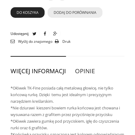
DO KOSZYKA
DODAJ DO PORÓWNANIA
Udostępnij
Wyślij do znajomego
Druk
WIĘCEJ INFORMACJI
OPINIE
*Ołówek TK-Fine posiada całą metalową głowicę, nie tylko
końcową rurkę. Dzięki temu jest idealnym i precyzyjnym
narzędziem kreślarskim.
*Nie dziurawi kieszeni bowiem rurka końcowa jest chowana i
wysuwana razem z grafitem przez przyciśnięcie przycisku
*Ołówek zawiera gumkę pod przyciskiem, igłę do czyszczenia
rurki oraz 6 grafitów.
*Końcówka przycisku oznaczona jest kolorem odpowiadającym