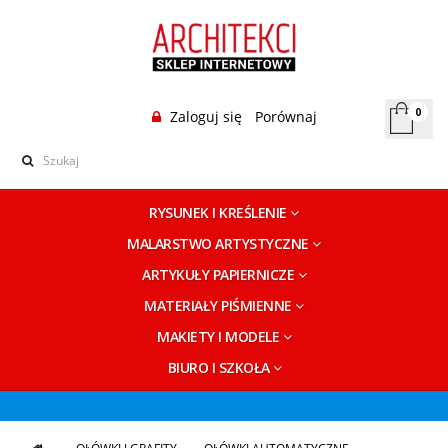
0
Zaloguj się
Porównaj
RYSUNEK I KREŚLENIE
MALARSTWO ARTYSTYCZNE
ARTYKUŁY PAPIERNICZE
MATERIAŁY PIŚMIENNE
MAKIETY I MODELE
BIURO I SZKOŁA